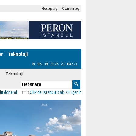
Hesap aç
Oturum aç
or
Teknoloji
📆 06.08.2026 21:04:22
Teknoloji
nemi
11:13
CHP’de İstanbul’daki 23 İlçenin Başkanları Belli Oldu
23:19
AK Parti