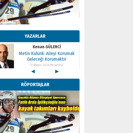
Kenan GÜLERCİ
Metin Külünk: Aileyi Korumak
Geleceği Korumaktır
YAZARLAR
11 Mayıs 2026 Pazartesi
Kenan GÜLERCİ
Metin Külünk: Aileyi Korumak
Geleceği Korumaktır
11 Mayıs 2026 Pazartesi
◀
▶
Kenan GÜLERCİ
Metin Külünk: Aileyi Korumak
RÖPORTAJLAR
Geleceği Korumaktır
11 Mayıs 2026 Pazartesi