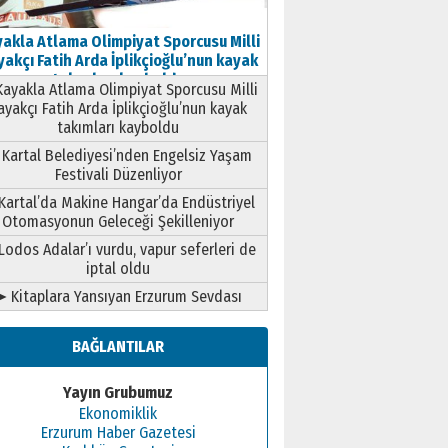
akla Atlama Olimpiyat Sporcusu Milli
akçı Fatih Arda İplikçioğlu’nun kayak
takımları kayboldu
ayakla Atlama Olimpiyat Sporcusu Milli
ayakçı Fatih Arda İplikçioğlu’nun kayak
takımları kayboldu
Kartal Belediyesi’nden Engelsiz Yaşam
Festivali Düzenliyor
Kartal’da Makine Hangar’da Endüstriyel
Otomasyonun Geleceği Şekilleniyor
Lodos Adalar’ı vurdu, vapur seferleri de
iptal oldu
➤ Kitaplara Yansıyan Erzurum Sevdası
BAĞLANTILAR
Yayın Grubumuz
Ekonomiklik
Erzurum Haber Gazetesi