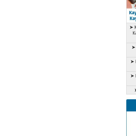
Kay
Kay
➤ K
K
➤ 
➤ 
➤ 