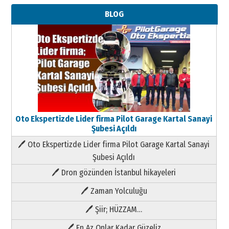
BLOG
Oto Ekspertizde Lider firma Pilot Garage Kartal Sanayi
Şubesi Açıldı
🖊 Oto Ekspertizde Lider firma Pilot Garage Kartal Sanayi
Şubesi Açıldı
🖊 Dron gözünden İstanbul hikayeleri
🖊 Zaman Yolculuğu
🖊 Şiir; HÜZZAM…
🖊 En Az Onlar Kadar Güzeliz