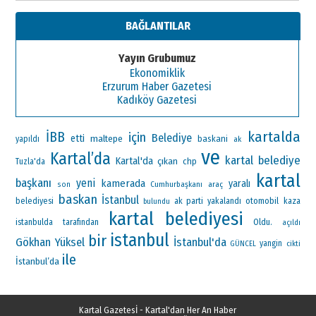
BAĞLANTILAR
Yayın Grubumuz
Ekonomiklik
Erzurum Haber Gazetesi
Kadıköy Gazetesi
kartalda
İBB
için
Belediye
etti
maltepe
baskani
yapıldı
ak
ve
Kartal’da
kartal belediye
Kartal'da
çıkan
chp
Tuzla'da
kartal
başkanı
yeni
kamerada
yaralı
Cumhurbaşkanı
araç
son
baskan
İstanbul
ak parti
otomobil
belediyesi
yakalandı
kaza
bulundu
kartal belediyesi
Oldu.
istanbulda
tarafından
açıldı
istanbul
bir
Gökhan Yüksel
İstanbul'da
yangin
GÜNCEL
cikti
ile
İstanbul’da
Kartal Gazetesİ - Kartal'dan Her An Haber