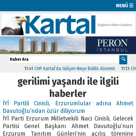
MENÜ ☰
11:41
CHP Kartal’da Gülşen Neşe Büklü dönemi
11:13
CHP’de
gerilimi yaşandı ile ilgili
haberler
İYİ Partili Cinisli, Erzurumlular adına Ahmet
Davutoğlu’ndan özür diliyorum
İYİ Parti Erzurum Milletvekili Naci Cinisli, Gelecek
Partisi Genel Başkanı Ahmet Davutoğlu’nun
Erzurum Tanıtım Günleri’nin açılış törenine