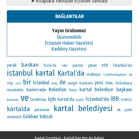
➤ Kitaplara Yansıyan Erzurum Sevdası
BAĞLANTILAR
Yayın Grubumuz
Ekonomiklik
Erzurum Haber Gazetesi
Kadıköy Gazetesi
baskan
yaralı
çıkan
etti
İstanbul’da
Tuzla'da
yapıldı
cikti
kartal
istanbul
Kartal’da
maltepe
Cumhurbaşkanı
ak
bir
ile
İstanbul
yeni
chp
baskani
Oldu.
araç
yangin
belediyesi
son
kartal belediye başkanı
Belediye
kamerada
istanbulda
kaza
ve
İBB
için
İstanbul'da
Kartal'da
tarafından
bulundu
açıldı
GÜNCEL
kartal belediyesi
kartalda
ak parti
yakalandı
Gökhan Yüksel
otomobil
Kartal Gazetesİ - Kartal'dan Her An Haber