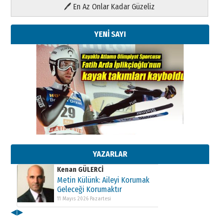
🖊 En Az Onlar Kadar Güzeliz
YENİ SAYI
Kenan GÜLERCİ
Metin Külünk: Aileyi Korumak
Geleceği Korumaktır
11 Mayıs 2026 Pazartesi
YAZARLAR
Kenan GÜLERCİ
Metin Külünk: Aileyi Korumak
Geleceği Korumaktır
11 Mayıs 2026 Pazartesi
◀
▶
Kenan GÜLERCİ