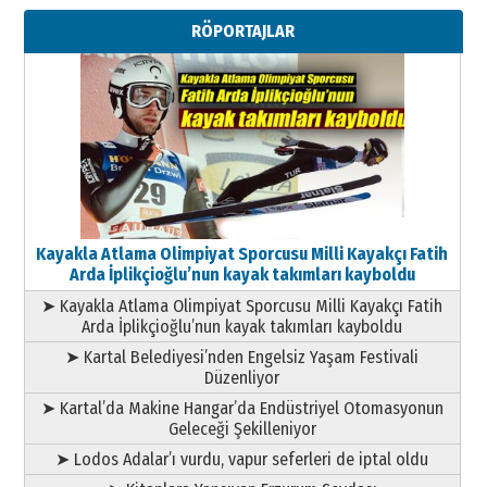
Metin Külünk: Aileyi Korumak
RÖPORTAJLAR
Geleceği Korumaktır
11 Mayıs 2026 Pazartesi
Kayakla Atlama Olimpiyat Sporcusu Milli Kayakçı Fatih
Arda İplikçioğlu’nun kayak takımları kayboldu
➤ Kayakla Atlama Olimpiyat Sporcusu Milli Kayakçı Fatih
Arda İplikçioğlu’nun kayak takımları kayboldu
➤ Kartal Belediyesi’nden Engelsiz Yaşam Festivali
Düzenliyor
➤ Kartal’da Makine Hangar’da Endüstriyel Otomasyonun
Geleceği Şekilleniyor
➤ Lodos Adalar’ı vurdu, vapur seferleri de iptal oldu