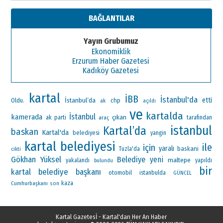
BAĞLANTILAR
Yayın Grubumuz
Ekonomiklik
Erzurum Haber Gazetesi
Kadıköy Gazetesi
kartal
İBB
İstanbul'da
İstanbul’da
etti
Oldu.
chp
ak
açıldı
ve
kartalda
İstanbul
kamerada
çıkan
ak parti
araç
tarafından
istanbul
Kartal’da
baskan
Kartal'da
belediyesi
yangin
kartal belediyesi
ile
için
yaralı
baskani
Tuzla'da
cikti
Gökhan Yüksel
Belediye
yeni
maltepe
yakalandı
yapıldı
bulundu
bir
kartal belediye başkanı
otomobil
istanbulda
GÜNCEL
Cumhurbaşkanı
kaza
son
Kartal Gazetesİ - Kartal'dan Her An Haber