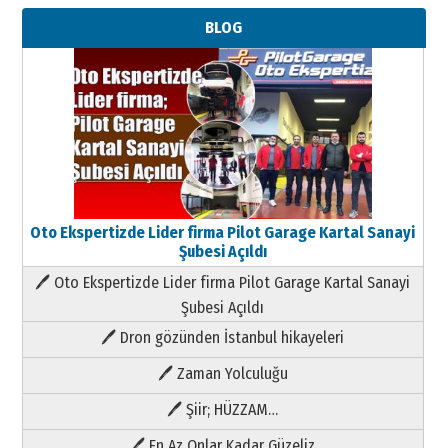
BLOG
Oto Ekspertizde Lider firma Pilot Garage Kartal Sanayi
Şubesi Açıldı
🖊 Oto Ekspertizde Lider firma Pilot Garage Kartal Sanayi
Şubesi Açıldı
🖊 Dron gözünden İstanbul hikayeleri
🖊 Zaman Yolculuğu
🖊 Şiir; HÜZZAM…
🖊 En Az Onlar Kadar Güzeliz