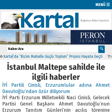
MENÜ ☰
artal’da “Bizim Mahalle Güçlü Toplum” Projesi Hayata Geçti
11:41
C
İstanbul Maltepe sahilde ile
ilgili haberler
İYİ Partili Cinisli, Erzurumlular adına Ahmet
Davutoğlu’ndan özür diliyorum
İYİ Parti Erzurum Milletvekili Naci Cinisli, Gelecek
Partisi Genel Başkanı Ahmet Davutoğlu’nun
Erzurum Tanıtım Günleri’nin açılış törenine