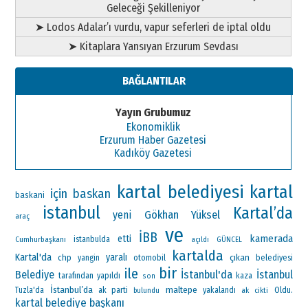
Geleceği Şekilleniyor
➤ Lodos Adalar’ı vurdu, vapur seferleri de iptal oldu
➤ Kitaplara Yansıyan Erzurum Sevdası
BAĞLANTILAR
Yayın Grubumuz
Ekonomiklik
Erzurum Haber Gazetesi
Kadıköy Gazetesi
kartal belediyesi
kartal
için
baskan
baskani
istanbul
Kartal’da
Gökhan Yüksel
yeni
araç
ve
İBB
kamerada
etti
Cumhurbaşkanı
istanbulda
açıldı
GÜNCEL
kartalda
Kartal'da
yaralı
çıkan
chp
otomobil
yangin
belediyesi
bir
ile
İstanbul'da
Belediye
İstanbul
tarafından
yapıldı
kaza
son
İstanbul’da
maltepe
ak parti
Oldu.
Tuzla'da
yakalandı
ak
bulundu
cikti
kartal belediye başkanı