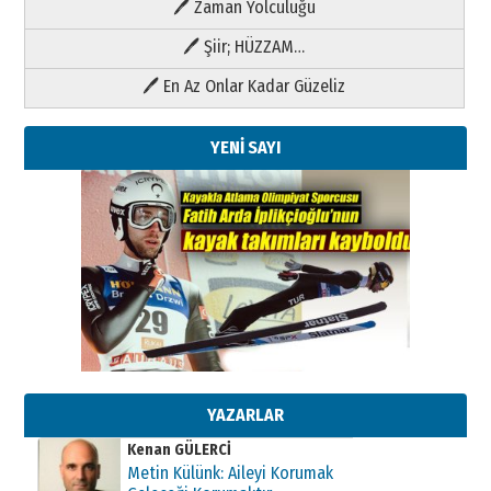
🖊 Zaman Yolculuğu
🖊 Şiir; HÜZZAM…
🖊 En Az Onlar Kadar Güzeliz
YENİ SAYI
Kenan GÜLERCİ
Metin Külünk: Aileyi Korumak
Geleceği Korumaktır
11 Mayıs 2026 Pazartesi
YAZARLAR
Kenan GÜLERCİ
Metin Külünk: Aileyi Korumak