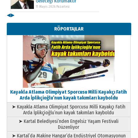
Geleceği Korumaktır
11 Mayıs 2026 Pazartesi
◀
▶
Kenan GÜLERCİ
Metin Külünk: Aileyi Korumak
RÖPORTAJLAR
Geleceği Korumaktır
11 Mayıs 2026 Pazartesi
Kayakla Atlama Olimpiyat Sporcusu Milli Kayakçı Fatih
Arda İplikçioğlu’nun kayak takımları kayboldu
➤ Kayakla Atlama Olimpiyat Sporcusu Milli Kayakçı Fatih
Arda İplikçioğlu’nun kayak takımları kayboldu
➤ Kartal Belediyesi’nden Engelsiz Yaşam Festivali
Düzenliyor
➤ Kartal’da Makine Hangar’da Endüstriyel Otomasyonun