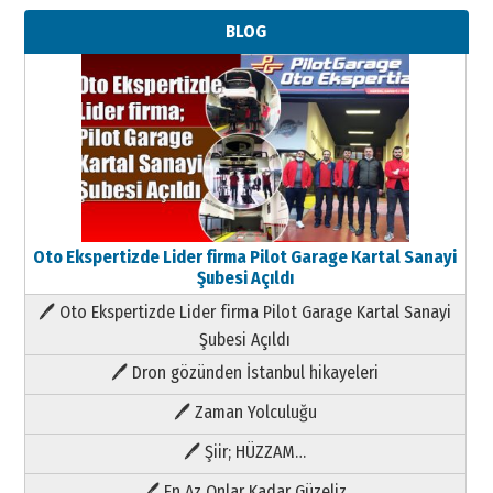
BLOG
Oto Ekspertizde Lider firma Pilot Garage Kartal Sanayi
Şubesi Açıldı
🖊 Oto Ekspertizde Lider firma Pilot Garage Kartal Sanayi
Şubesi Açıldı
🖊 Dron gözünden İstanbul hikayeleri
🖊 Zaman Yolculuğu
🖊 Şiir; HÜZZAM…
🖊 En Az Onlar Kadar Güzeliz