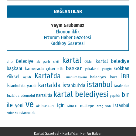
BAĞLANTILAR
Yayın Grubumuz
Ekonomiklik
Erzurum Haber Gazetesi
Kadıköy Gazetesi
kartal
kartal belediye
Belediye
chp
ak parti
Oldu.
cikti
baskan
başkanı
Gökhan
kamerada
çıkan
etti
yakalandı
yangin
Kartal’da
İBB
Yüksel
Cumhurbaşkanı
belediyesi
kaza
açıldı
istanbul
kartalda
İstanbul'da
İstanbul’da
yaralı
tarafından
kartal belediyesi
bir
Kartal'da
otomobil
Tuzla'da
yapıldı
ve
ile
için
yeni
İstanbul
maltepe
baskani
ak
araç
GÜNCEL
son
istanbulda
bulundu
Kartal Gazetesİ - Kartal'dan Her An Haber