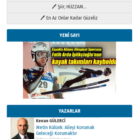
🖊 Şiir; HÜZZAM…
🖊 En Az Onlar Kadar Güzeliz
YENİ SAYI
Kenan GÜLERCİ
Metin Külünk: Aileyi Korumak
Geleceği Korumaktır
11 Mayıs 2026 Pazartesi
YAZARLAR
Kenan GÜLERCİ
Metin Külünk: Aileyi Korumak
Geleceği Korumaktır