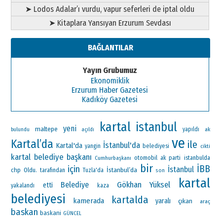
➤ Lodos Adalar’ı vurdu, vapur seferleri de iptal oldu
➤ Kitaplara Yansıyan Erzurum Sevdası
BAĞLANTILAR
Yayın Grubumuz
Ekonomiklik
Erzurum Haber Gazetesi
Kadıköy Gazetesi
kartal
istanbul
yeni
maltepe
yapıldı
ak
bulundu
açıldı
ve
Kartal’da
ile
İstanbul'da
Kartal'da
yangin
belediyesi
cikti
kartal belediye başkanı
otomobil
ak parti
Cumhurbaşkanı
istanbulda
bir
İBB
için
İstanbul
İstanbul’da
chp
Oldu.
tarafından
Tuzla'da
son
kartal
Gökhan Yüksel
Belediye
etti
yakalandı
kaza
belediyesi
kartalda
kamerada
yaralı
çıkan
araç
baskan
baskani
GÜNCEL