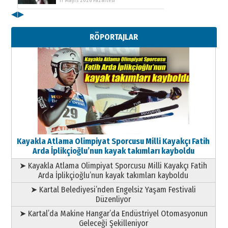
11 Mayıs 2026 Pazartesi
◀
▶
Kenan GÜLERCİ
Metin Külünk: Aileyi Korumak
RÖPORTAJLAR
Geleceği Korumaktır
11 Mayıs 2026 Pazartesi
Kayakla Atlama Olimpiyat Sporcusu Milli Kayakçı Fatih
Arda İplikçioğlu’nun kayak takımları kayboldu
➤ Kayakla Atlama Olimpiyat Sporcusu Milli Kayakçı Fatih
Arda İplikçioğlu’nun kayak takımları kayboldu
➤ Kartal Belediyesi’nden Engelsiz Yaşam Festivali
Düzenliyor
➤ Kartal’da Makine Hangar’da Endüstriyel Otomasyonun
Geleceği Şekilleniyor