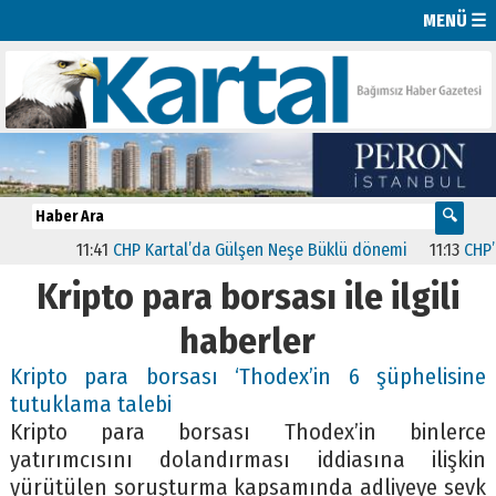
MENÜ ☰
11:41
CHP Kartal’da Gülşen Neşe Büklü dönemi
11:13
CHP’de 
Kripto para borsası ile ilgili
haberler
Kripto para borsası ‘Thodex’in 6 şüphelisine
tutuklama talebi
Kripto para borsası Thodex’in binlerce
yatırımcısını dolandırması iddiasına ilişkin
yürütülen soruşturma kapsamında adliyeye sevk