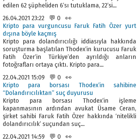
edilen 62 şüpheliden 6’sı tutuklama, 22’si…
26.04.2021 23:22 💬 0 👀
Kripto para vurguncusu Faruk Fatih Özer yurt
dışına böyle kaçmış
Kripto para dolandırıcılığı iddiasıyla hakkında
soruşturma başlatılan Thodex’in kurucusu Faruk
Fatih Özer’in Türkiye’den ayrıldığı anların
fotoğrafları ortaya çıktı. Kripto para…
22.04.2021 15:09 💬 0 👀
Kripto para borsası Thodex’in sahibine
“Dolandırıcılıktan” suç duyurusu
Kripto para borsası Thodex’in işleme
kapanmasının ardından avukat Üsame Ceran,
şirket sahibi Faruk Fatih Özer hakkında ‘nitelikli
dolandırıcılık’ suçundan suç…
22.04.2021 14:59 💬 0 👀