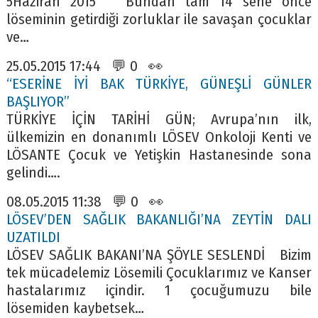
5Haziran 2015 Bundan tam 14 sene önce
löseminin getirdiği zorluklar ile savaşan çocuklar
ve…
25.05.2015 17:44 💬 0 👀
“ESERİNE İYİ BAK TÜRKİYE, GÜNEŞLİ GÜNLER
BAŞLIYOR”
TÜRKİYE İÇİN TARİHİ GÜN; Avrupa’nın ilk,
ülkemizin en donanımlı LÖSEV Onkoloji Kenti ve
LÖSANTE Çocuk ve Yetişkin Hastanesinde sona
gelindi….
08.05.2015 11:38 💬 0 👀
LÖSEV’DEN SAĞLIK BAKANLIĞI’NA ZEYTİN DALI
UZATILDI
LÖSEV SAĞLIK BAKANI’NA ŞÖYLE SESLENDİ Bizim
tek mücadelemiz Lösemili Çocuklarımız ve Kanser
hastalarımız içindir. 1 çocuğumuzu bile
lösemiden kaybetsek…