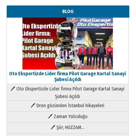
BLOG
Oto Ekspertizde Lider firma Pilot Garage Kartal Sanayi
Şubesi Açıldı
🖊 Oto Ekspertizde Lider firma Pilot Garage Kartal Sanayi
Şubesi Açıldı
🖊 Dron gözünden İstanbul hikayeleri
🖊 Zaman Yolculuğu
🖊 Şiir; HÜZZAM…