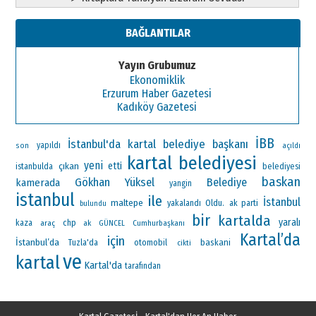
BAĞLANTILAR
Yayın Grubumuz
Ekonomiklik
Erzurum Haber Gazetesi
Kadıköy Gazetesi
İBB
İstanbul'da
kartal belediye başkanı
yapıldı
son
açıldı
kartal belediyesi
yeni
çıkan
etti
istanbulda
belediyesi
baskan
Gökhan Yüksel
Belediye
kamerada
yangin
istanbul
ile
İstanbul
maltepe
Oldu.
ak parti
yakalandı
bulundu
bir
kartalda
yaralı
chp
kaza
araç
ak
Cumhurbaşkanı
GÜNCEL
Kartal’da
için
İstanbul’da
otomobil
baskani
Tuzla'da
cikti
ve
kartal
Kartal'da
tarafından