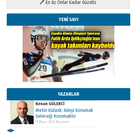
🖊 En Az Onlar Kadar Güzeliz
YENİ SAYI
Kenan GÜLERCİ
Metin Külünk: Aileyi Korumak
Geleceği Korumaktır
11 Mayıs 2026 Pazartesi
YAZARLAR
Kenan GÜLERCİ
Metin Külünk: Aileyi Korumak
Geleceği Korumaktır
11 Mayıs 2026 Pazartesi
◀
▶
Kenan GÜLERCİ