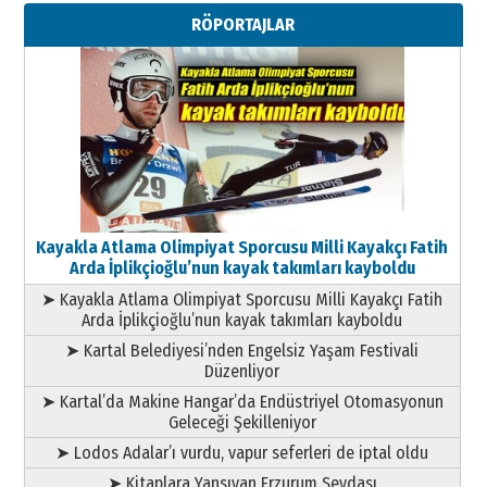
Metin Külünk: Aileyi Korumak
RÖPORTAJLAR
Geleceği Korumaktır
11 Mayıs 2026 Pazartesi
Kayakla Atlama Olimpiyat Sporcusu Milli Kayakçı Fatih
Arda İplikçioğlu’nun kayak takımları kayboldu
➤ Kayakla Atlama Olimpiyat Sporcusu Milli Kayakçı Fatih
Arda İplikçioğlu’nun kayak takımları kayboldu
➤ Kartal Belediyesi’nden Engelsiz Yaşam Festivali
Düzenliyor
➤ Kartal’da Makine Hangar’da Endüstriyel Otomasyonun
Geleceği Şekilleniyor
➤ Lodos Adalar’ı vurdu, vapur seferleri de iptal oldu
➤ Kitaplara Yansıyan Erzurum Sevdası