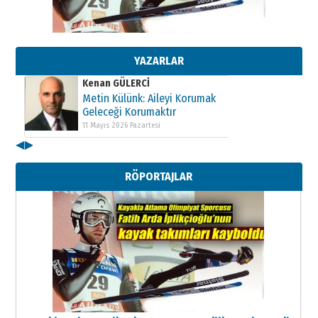
Kenan GÜLERCİ
Metin Külünk: Aileyi Korumak
Geleceği Korumaktır
11 Mayıs 2026 Pazartesi
YAZARLAR
Kenan GÜLERCİ
Metin Külünk: Aileyi Korumak
Geleceği Korumaktır
11 Mayıs 2026 Pazartesi
◀
▶
Kenan GÜLERCİ
Metin Külünk: Aileyi Korumak
RÖPORTAJLAR
Geleceği Korumaktır
11 Mayıs 2026 Pazartesi