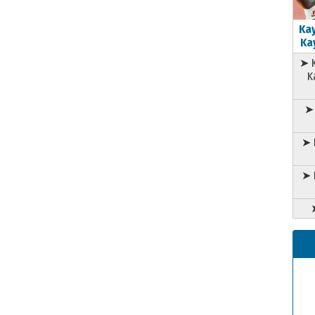
Kay
Kay
➤ K
K
➤ 
➤ 
➤ 