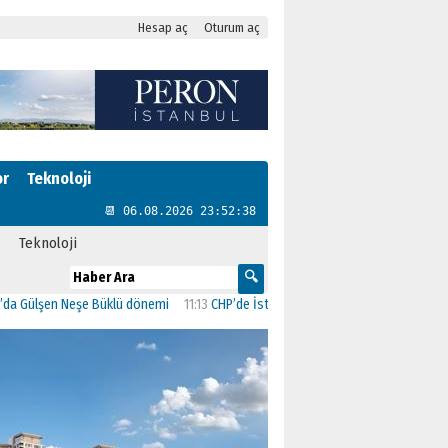
Hesap aç
Oturum aç
or
Teknoloji
📆 06.08.2026 23:52:38
Teknoloji
şen Neşe Büklü dönemi
11:13
CHP’de İstanbul’daki 23 İlçenin Başkanları Belli Ol