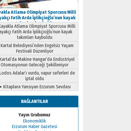
akla Atlama Olimpiyat Sporcusu Milli
akçı Fatih Arda İplikçioğlu’nun kayak
takımları kayboldu
ayakla Atlama Olimpiyat Sporcusu Milli
ayakçı Fatih Arda İplikçioğlu’nun kayak
takımları kayboldu
Kartal Belediyesi’nden Engelsiz Yaşam
Festivali Düzenliyor
Kartal’da Makine Hangar’da Endüstriyel
Otomasyonun Geleceği Şekilleniyor
Lodos Adalar’ı vurdu, vapur seferleri de
iptal oldu
➤ Kitaplara Yansıyan Erzurum Sevdası
BAĞLANTILAR
Yayın Grubumuz
Ekonomiklik
Erzurum Haber Gazetesi