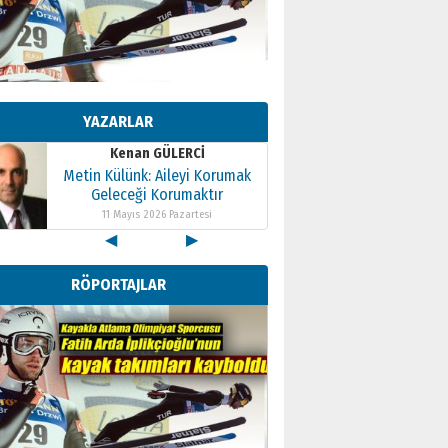
Kenan GÜLERCİ
Metin Külünk: Aileyi Korumak
Geleceği Korumaktır
YAZARLAR
11 Mayıs 2026 Pazartesi
Kenan GÜLERCİ
Metin Külünk: Aileyi Korumak
Geleceği Korumaktır
11 Mayıs 2026 Pazartesi
◀
▶
Kenan GÜLERCİ
Metin Külünk: Aileyi Korumak
RÖPORTAJLAR
Geleceği Korumaktır
11 Mayıs 2026 Pazartesi