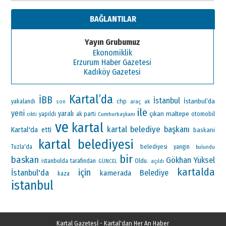
BAĞLANTILAR
Yayın Grubumuz
Ekonomiklik
Erzurum Haber Gazetesi
Kadıköy Gazetesi
Kartal’da
İBB
İstanbul
İstanbul’da
chp
yakalandı
araç
ak
son
ile
yeni
yaralı
çıkan
maltepe
ak parti
otomobil
yapıldı
Cumhurbaşkanı
cikti
ve
kartal
kartal belediye başkanı
Kartal'da
etti
baskani
kartal belediyesi
Tuzla'da
belediyesi
yangin
bulundu
bir
baskan
Gökhan Yüksel
Oldu.
istanbulda
tarafından
GÜNCEL
açıldı
kartalda
için
İstanbul'da
Belediye
kamerada
kaza
istanbul
Kartal Gazetesİ - Kartal'dan Her An Haber