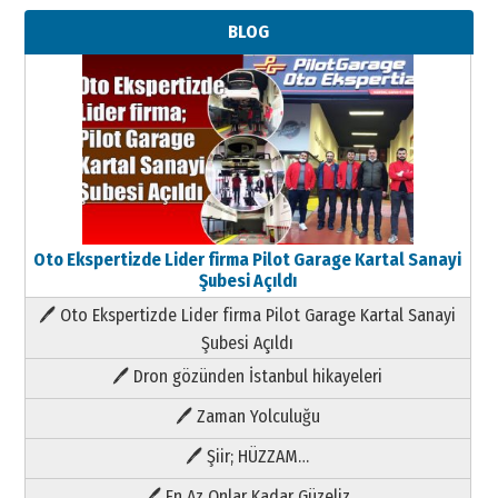
BLOG
Oto Ekspertizde Lider firma Pilot Garage Kartal Sanayi
Şubesi Açıldı
🖊 Oto Ekspertizde Lider firma Pilot Garage Kartal Sanayi
Şubesi Açıldı
🖊 Dron gözünden İstanbul hikayeleri
🖊 Zaman Yolculuğu
🖊 Şiir; HÜZZAM…
🖊 En Az Onlar Kadar Güzeliz