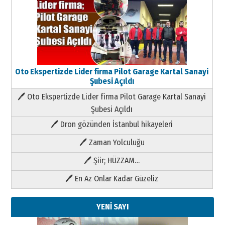
Oto Ekspertizde Lider firma Pilot Garage Kartal Sanayi
Şubesi Açıldı
🖊 Oto Ekspertizde Lider firma Pilot Garage Kartal Sanayi
Şubesi Açıldı
🖊 Dron gözünden İstanbul hikayeleri
🖊 Zaman Yolculuğu
🖊 Şiir; HÜZZAM…
🖊 En Az Onlar Kadar Güzeliz
YENİ SAYI