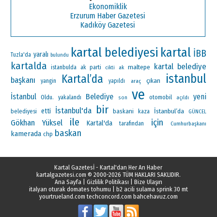
Ekonomiklik
Erzurum Haber Gazetesi
Kadıköy Gazetesi
kartal belediyesi
kartal
İBB
yaralı
Tuzla'da
bulundu
kartalda
kartal belediye
maltepe
ak parti
istanbulda
ak
cikti
istanbul
Kartal’da
başkanı
çıkan
yangin
yapıldı
araç
ve
İstanbul
Belediye
yeni
Oldu.
otomobil
yakalandı
son
açıldı
bir
İstanbul'da
etti
İstanbul’da
baskani
belediyesi
kaza
GÜNCEL
ile
için
Gökhan Yüksel
Kartal'da
tarafından
Cumhurbaşkanı
baskan
kamerada
chp
Kartal Gazetesİ - Kartal'dan Her An Haber
kartalgazetesi.com
© 2000-2026 TÜM HAKLARI SAKLIDIR.
Ana Sayfa
|
Gizlilik Politikası
|
Bize Ulaşın
italyan oturak domates tohumu
|
b2 acili sulama sprink 30 mt
yourtrueland.com
techconcord.com
bahcehavuz.com