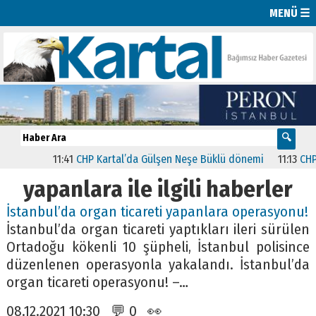
MENÜ ☰
11:41
CHP Kartal’da Gülşen Neşe Büklü dönemi
11:13
CHP’de 
yapanlara ile ilgili haberler
İstanbul’da organ ticareti yapanlara operasyonu!
İstanbul’da organ ticareti yaptıkları ileri sürülen
Ortadoğu kökenli 10 şüpheli, İstanbul polisince
düzenlenen operasyonla yakalandı. İstanbul’da
organ ticareti operasyonu! –…
08.12.2021 10:30 💬 0 👀