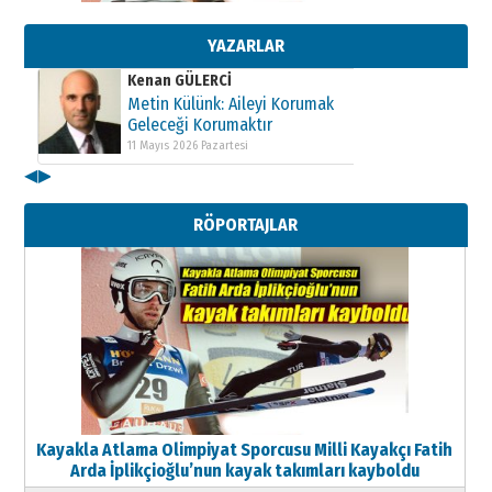
Geleceği Korumaktır
11 Mayıs 2026 Pazartesi
YAZARLAR
Kenan GÜLERCİ
Metin Külünk: Aileyi Korumak
Geleceği Korumaktır
11 Mayıs 2026 Pazartesi
◀
▶
Kenan GÜLERCİ
Metin Külünk: Aileyi Korumak
RÖPORTAJLAR
Geleceği Korumaktır
11 Mayıs 2026 Pazartesi
Kayakla Atlama Olimpiyat Sporcusu Milli Kayakçı Fatih
Arda İplikçioğlu’nun kayak takımları kayboldu