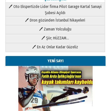
🖊 Oto Ekspertizde Lider firma Pilot Garage Kartal Sanayi
Şubesi Açıldı
🖊 Dron gözünden İstanbul hikayeleri
🖊 Zaman Yolculuğu
🖊 Şiir; HÜZZAM…
🖊 En Az Onlar Kadar Güzeliz
YENİ SAYI
Kenan GÜLERCİ
Metin Külünk: Aileyi Korumak