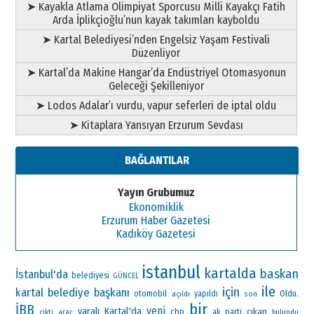
➤ Kayakla Atlama Olimpiyat Sporcusu Milli Kayakçı Fatih
Arda İplikçioğlu’nun kayak takımları kayboldu
➤ Kartal Belediyesi’nden Engelsiz Yaşam Festivali
Düzenliyor
➤ Kartal’da Makine Hangar’da Endüstriyel Otomasyonun
Geleceği Şekilleniyor
➤ Lodos Adalar’ı vurdu, vapur seferleri de iptal oldu
➤ Kitaplara Yansıyan Erzurum Sevdası
BAĞLANTILAR
Yayın Grubumuz
Ekonomiklik
Erzurum Haber Gazetesi
Kadıköy Gazetesi
istanbul
kartalda
baskan
İstanbul'da
belediyesi
GÜNCEL
ile
için
kartal belediye başkanı
otomobil
Oldu.
yapıldı
açıldı
son
bir
İBB
yeni
Kartal'da
yaralı
çıkan
chp
ak parti
araç
cikti
bulundu