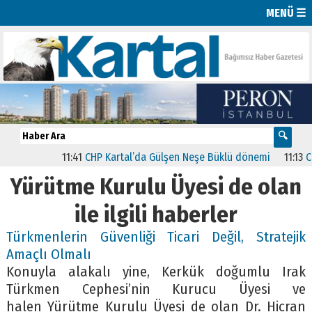
MENÜ ☰
11:41
CHP Kartal’da Gülşen Neşe Büklü dönemi
11:13
CHP’
Yürütme Kurulu Üyesi de olan
ile ilgili haberler
Türkmenlerin Güvenliği Ticari Değil, Stratejik
Amaçlı Olmalı
Konuyla alakalı yine, Kerkük doğumlu Irak
Türkmen Cephesi’nin Kurucu Üyesi ve
halen Yürütme Kurulu Üyesi de olan Dr. Hicran