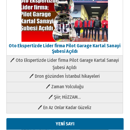
Oto Ekspertizde Lider firma Pilot Garage Kartal Sanayi
Şubesi Açıldı
🖊 Oto Ekspertizde Lider firma Pilot Garage Kartal Sanayi
Şubesi Açıldı
🖊 Dron gözünden İstanbul hikayeleri
🖊 Zaman Yolculuğu
🖊 Şiir; HÜZZAM…
🖊 En Az Onlar Kadar Güzeliz
YENİ SAYI