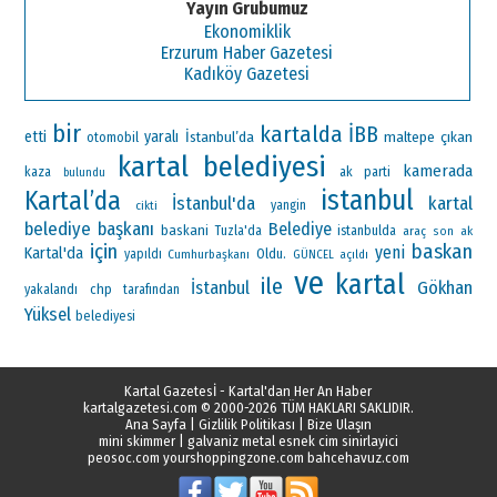
Yayın Grubumuz
Ekonomiklik
Erzurum Haber Gazetesi
Kadıköy Gazetesi
bir
kartalda
İBB
etti
yaralı
İstanbul’da
maltepe
çıkan
otomobil
kartal belediyesi
kamerada
ak parti
kaza
bulundu
istanbul
Kartal’da
İstanbul'da
kartal
yangin
cikti
belediye başkanı
Belediye
baskani
Tuzla'da
istanbulda
araç
ak
son
için
baskan
yeni
Kartal'da
Oldu.
yapıldı
Cumhurbaşkanı
GÜNCEL
açıldı
ve
kartal
ile
Gökhan
İstanbul
chp
yakalandı
tarafından
Yüksel
belediyesi
Kartal Gazetesİ - Kartal'dan Her An Haber
kartalgazetesi.com
© 2000-2026 TÜM HAKLARI SAKLIDIR.
Ana Sayfa
|
Gizlilik Politikası
|
Bize Ulaşın
mini skimmer
|
galvaniz metal esnek cim sinirlayici
peosoc.com
yourshoppingzone.com
bahcehavuz.com