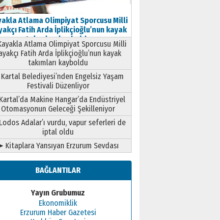
akla Atlama Olimpiyat Sporcusu Milli
akçı Fatih Arda İplikçioğlu’nun kayak
takımları kayboldu
ayakla Atlama Olimpiyat Sporcusu Milli
ayakçı Fatih Arda İplikçioğlu’nun kayak
takımları kayboldu
Kartal Belediyesi’nden Engelsiz Yaşam
Festivali Düzenliyor
Kartal’da Makine Hangar’da Endüstriyel
Otomasyonun Geleceği Şekilleniyor
Lodos Adalar’ı vurdu, vapur seferleri de
iptal oldu
➤ Kitaplara Yansıyan Erzurum Sevdası
BAĞLANTILAR
Yayın Grubumuz
Ekonomiklik
Erzurum Haber Gazetesi