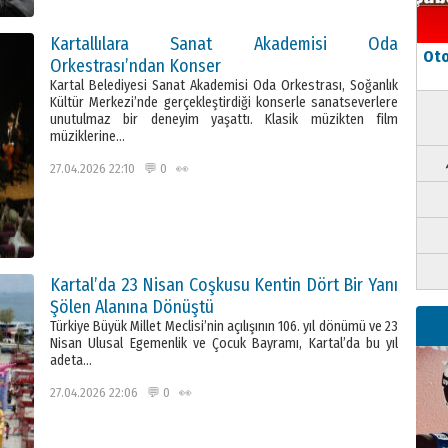
Kartallılara Sanat Akademisi Oda
Oto
Orkestrası’ndan Konser
Kartal Belediyesi Sanat Akademisi Oda Orkestrası, Soğanlık
Kültür Merkezi’nde gerçekleştirdiği konserle sanatseverlere
unutulmaz bir deneyim yaşattı. Klasik müzikten film
müziklerine…
27.04.2026 22:10 💬 0 👀
Kartal’da 23 Nisan Coşkusu Kentin Dört Bir Yanı
Şölen Alanına Dönüştü
Türkiye Büyük Millet Meclisi’nin açılışının 106. yıl dönümü ve 23
Nisan Ulusal Egemenlik ve Çocuk Bayramı, Kartal’da bu yıl
adeta…
27.04.2026 22:06 💬 0 👀