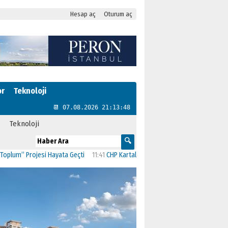
Hesap aç
Oturum aç
or
Teknoloji
📆 07.08.2026 21:13:49
Teknoloji
 Projesi Hayata Geçti
11:41
CHP Kartal’da Gülşen Neşe Büklü dönemi
11:13
CHP