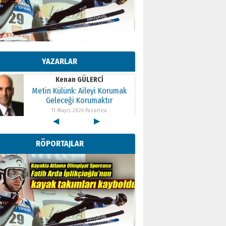
Kenan GÜLERCİ
Metin Külünk: Aileyi Korumak
Geleceği Korumaktır
YAZARLAR
11 Mayıs 2026 Pazartesi
Kenan GÜLERCİ
Metin Külünk: Aileyi Korumak
Geleceği Korumaktır
11 Mayıs 2026 Pazartesi
◀
▶
Kenan GÜLERCİ
Metin Külünk: Aileyi Korumak
RÖPORTAJLAR
Geleceği Korumaktır
11 Mayıs 2026 Pazartesi