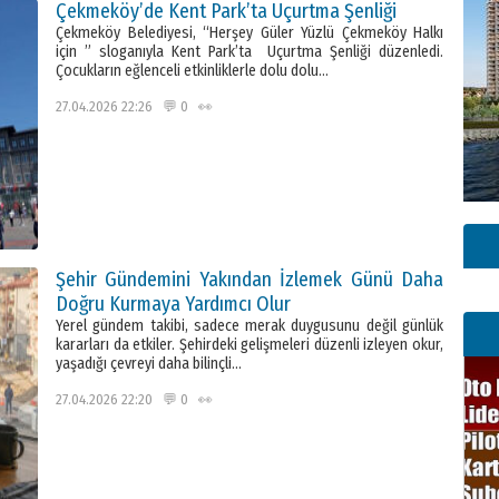
Çekmeköy’de Kent Park’ta Uçurtma Şenliği
Çekmeköy Belediyesi, “Herşey Güler Yüzlü Çekmeköy Halkı
için ” sloganıyla Kent Park’ta Uçurtma Şenliği düzenledi.
Çocukların eğlenceli etkinliklerle dolu dolu…
27.04.2026 22:26 💬 0 👀
Şehir Gündemini Yakından İzlemek Günü Daha
Doğru Kurmaya Yardımcı Olur
Yerel gündem takibi, sadece merak duygusunu değil günlük
kararları da etkiler. Şehirdeki gelişmeleri düzenli izleyen okur,
yaşadığı çevreyi daha bilinçli…
27.04.2026 22:20 💬 0 👀