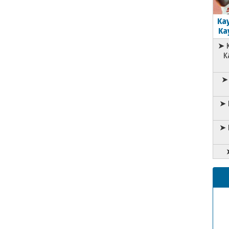
Kay
Kay
➤ K
K
➤ 
➤ 
➤ 