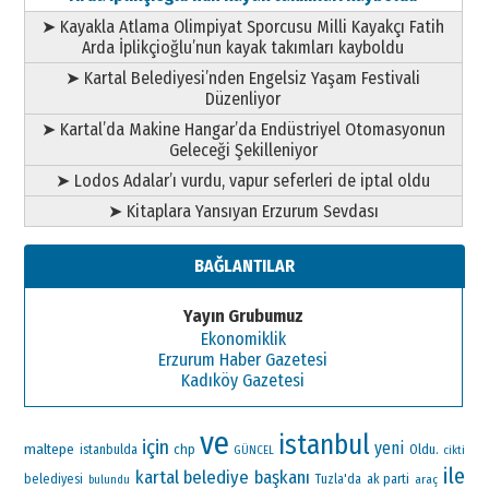
➤ Kayakla Atlama Olimpiyat Sporcusu Milli Kayakçı Fatih
Arda İplikçioğlu’nun kayak takımları kayboldu
➤ Kartal Belediyesi’nden Engelsiz Yaşam Festivali
Düzenliyor
➤ Kartal’da Makine Hangar’da Endüstriyel Otomasyonun
Geleceği Şekilleniyor
➤ Lodos Adalar’ı vurdu, vapur seferleri de iptal oldu
➤ Kitaplara Yansıyan Erzurum Sevdası
BAĞLANTILAR
Yayın Grubumuz
Ekonomiklik
Erzurum Haber Gazetesi
Kadıköy Gazetesi
ve
istanbul
için
yeni
maltepe
chp
Oldu.
istanbulda
GÜNCEL
cikti
ile
kartal belediye başkanı
ak parti
belediyesi
Tuzla'da
araç
bulundu