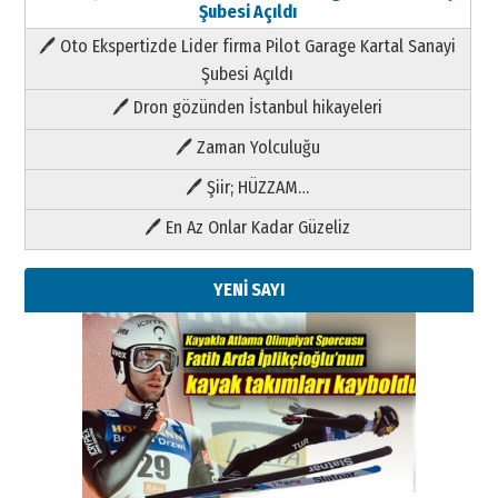
Şubesi Açıldı
🖊 Oto Ekspertizde Lider firma Pilot Garage Kartal Sanayi
Şubesi Açıldı
🖊 Dron gözünden İstanbul hikayeleri
🖊 Zaman Yolculuğu
🖊 Şiir; HÜZZAM…
🖊 En Az Onlar Kadar Güzeliz
YENİ SAYI
Kenan GÜLERCİ
Metin Külünk: Aileyi Korumak