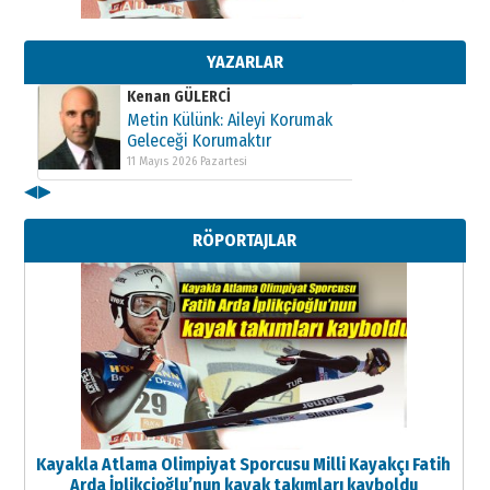
Geleceği Korumaktır
11 Mayıs 2026 Pazartesi
YAZARLAR
Kenan GÜLERCİ
Metin Külünk: Aileyi Korumak
Geleceği Korumaktır
11 Mayıs 2026 Pazartesi
Kenan GÜLERCİ
◀
▶
Metin Külünk: Aileyi Korumak
Geleceği Korumaktır
RÖPORTAJLAR
11 Mayıs 2026 Pazartesi
Kayakla Atlama Olimpiyat Sporcusu Milli Kayakçı Fatih
Arda İplikçioğlu’nun kayak takımları kayboldu