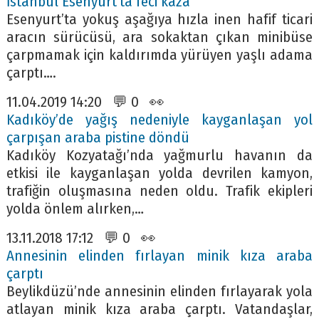
İstanbul Esenyurt’ta feci kaza
Esenyurt’ta yokuş aşağıya hızla inen hafif ticari
aracın sürücüsü, ara sokaktan çıkan minibüse
çarpmamak için kaldırımda yürüyen yaşlı adama
çarptı….
11.04.2019 14:20 💬 0 👀
Kadıköy’de yağış nedeniyle kayganlaşan yol
çarpışan araba pistine döndü
Kadıköy Kozyatağı’nda yağmurlu havanın da
etkisi ile kayganlaşan yolda devrilen kamyon,
trafiğin oluşmasına neden oldu. Trafik ekipleri
yolda önlem alırken,…
13.11.2018 17:12 💬 0 👀
Annesinin elinden fırlayan minik kıza araba
çarptı
Beylikdüzü’nde annesinin elinden fırlayarak yola
atlayan minik kıza araba çarptı. Vatandaşlar,