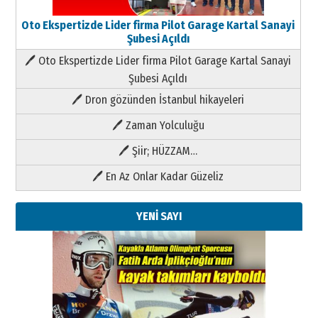
Oto Ekspertizde Lider firma Pilot Garage Kartal Sanayi
Şubesi Açıldı
🖊 Oto Ekspertizde Lider firma Pilot Garage Kartal Sanayi
Şubesi Açıldı
🖊 Dron gözünden İstanbul hikayeleri
🖊 Zaman Yolculuğu
🖊 Şiir; HÜZZAM…
🖊 En Az Onlar Kadar Güzeliz
YENİ SAYI