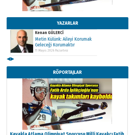
Kenan GÜLERCİ
Metin Külünk: Aileyi Korumak
Geleceği Korumaktır
11 Mayıs 2026 Pazartesi
YAZARLAR
Kenan GÜLERCİ
Metin Külünk: Aileyi Korumak
Geleceği Korumaktır
11 Mayıs 2026 Pazartesi
◀
▶
Kenan GÜLERCİ
Metin Külünk: Aileyi Korumak
RÖPORTAJLAR
Geleceği Korumaktır
11 Mayıs 2026 Pazartesi
Kayakla Atlama Olimpiyat Sporcusu Milli Kayakçı Fatih