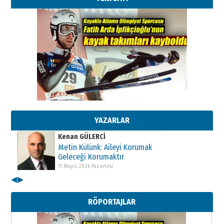
Kenan GÜLERCİ
Metin Külünk: Aileyi Korumak
Geleceği Korumaktır
11 Mayıs 2026 Pazartesi
YAZARLAR
Kenan GÜLERCİ
Metin Külünk: Aileyi Korumak
Geleceği Korumaktır
11 Mayıs 2026 Pazartesi
◀
▶
Kenan GÜLERCİ
Metin Külünk: Aileyi Korumak
RÖPORTAJLAR
Geleceği Korumaktır
11 Mayıs 2026 Pazartesi