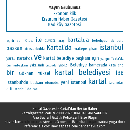
Yayın Grubumuz
Ekonomiklik
Erzurum Haber Gazetesi
Kadıköy Gazetesi
ile
kartalda
Oldu.
ak parti
araç
belediyesi
açıldı
son
GÜNCEL
istanbul
Kartal’da
baskan
maltepe
çıkan
ak
istanbulda
ve
için
kartal belediye başkanı
Kartal'da
yaralı
yangin
Tuzla'da
Belediye
kamerada
chp
Cumhurbaşkanı
yakalandı
yapıldı
kaza
bulundu
kartal belediyesi
bir
İBB
Gökhan Yüksel
kartal
İstanbul'da
yeni
İstanbul
baskani
otomobil
tarafından
etti
İstanbul’da
cikti
Kartal Gazetesİ - Kartal'dan Her An Haber
kartalgazetesi.com
© 2000-2026 TÜM HAKLARI SAKLIDIR.
Ana Sayfa
|
Gizlilik Politikası
|
Bize Ulaşın
havuz kumanda panosu siemens 3 pompa 18 lamba
|
aqua marina yoga dock
referencials.com
moviespage.com
bahcehavuz.com