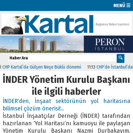
MENÜ ☰
 Kartal’da Gülşen Neşe Büklü dönemi
11:13
CHP’de İstanbul’daki 23 
İNDER Yönetim Kurulu Başkanı
ile ilgili haberler
İNDER’den, İnşaat sektörünün yol haritasına
bilimsel çözüm önerisi!..
İstanbul İnşaatçılar Derneği (İNDER) tarafından
hazırlanan ‘Yol Haritası’nı kamuoyu ile paylaşan
Yönetim Kurulu Başkanı Nazmi Durbakayım,