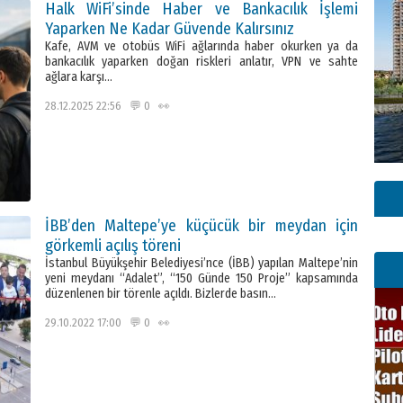
Halk WiFi’sinde Haber ve Bankacılık İşlemi
Yaparken Ne Kadar Güvende Kalırsınız
Kafe, AVM ve otobüs WiFi ağlarında haber okurken ya da
bankacılık yaparken doğan riskleri anlatır, VPN ve sahte
ağlara karşı…
28.12.2025 22:56 💬 0 👀
İBB’den Maltepe’ye küçücük bir meydan için
görkemli açılış töreni
İstanbul Büyükşehir Belediyesi’nce (İBB) yapılan Maltepe’nin
yeni meydanı “Adalet”, “150 Günde 150 Proje” kapsamında
düzenlenen bir törenle açıldı. Bizlerde basın…
29.10.2022 17:00 💬 0 👀