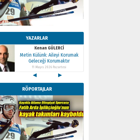
Kenan GÜLERCİ
Metin Külünk: Aileyi Korumak
Geleceği Korumaktır
YAZARLAR
11 Mayıs 2026 Pazartesi
Kenan GÜLERCİ
Metin Külünk: Aileyi Korumak
Geleceği Korumaktır
11 Mayıs 2026 Pazartesi
◀
▶
Kenan GÜLERCİ
Metin Külünk: Aileyi Korumak
RÖPORTAJLAR
Geleceği Korumaktır
11 Mayıs 2026 Pazartesi