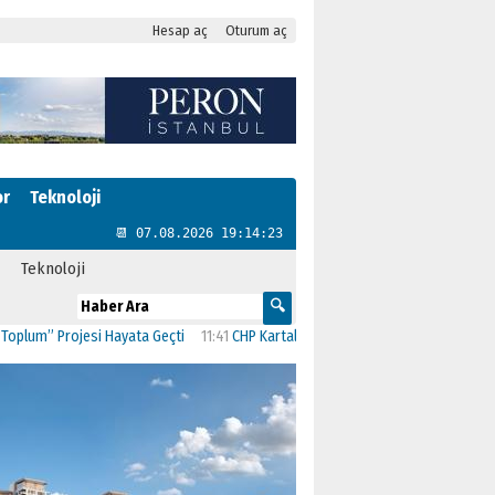
Hesap aç
Oturum aç
or
Teknoloji
📆 07.08.2026 19:14:24
Teknoloji
Projesi Hayata Geçti
11:41
CHP Kartal’da Gülşen Neşe Büklü dönemi
11:13
CHP