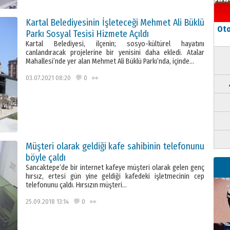
Kartal Belediyesinin İşleteceği Mehmet Ali Büklü
Oto
Parkı Sosyal Tesisi Hizmete Açıldı
Kartal Belediyesi, ilçenin; sosyo-kültürel hayatını
canlandıracak projelerine bir yenisini daha ekledi. Atalar
Mahallesi’nde yer alan Mehmet Ali Büklü Parkı’nda, içinde…
03.07.2021 08:20 💬 0 👀
Müşteri olarak geldiği kafe sahibinin telefonunu
böyle çaldı
Sancaktepe’de bir internet kafeye müşteri olarak gelen genç
hırsız, ertesi gün yine geldiği kafedeki işletmecinin cep
telefonunu çaldı. Hırsızın müşteri…
25.09.2018 13:14 💬 0 👀