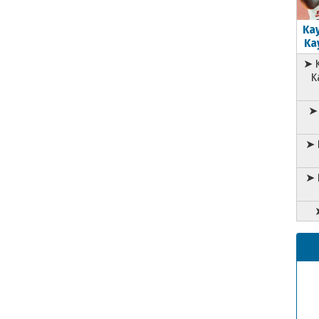
Kay
Kay
➤ K
K
➤ 
➤ 
➤ 