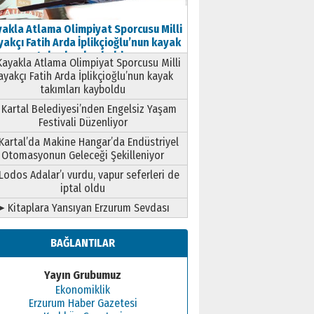
akla Atlama Olimpiyat Sporcusu Milli
akçı Fatih Arda İplikçioğlu’nun kayak
takımları kayboldu
ayakla Atlama Olimpiyat Sporcusu Milli
ayakçı Fatih Arda İplikçioğlu’nun kayak
takımları kayboldu
Kartal Belediyesi’nden Engelsiz Yaşam
Festivali Düzenliyor
Kartal’da Makine Hangar’da Endüstriyel
Otomasyonun Geleceği Şekilleniyor
Lodos Adalar’ı vurdu, vapur seferleri de
iptal oldu
➤ Kitaplara Yansıyan Erzurum Sevdası
BAĞLANTILAR
Yayın Grubumuz
Ekonomiklik
Erzurum Haber Gazetesi