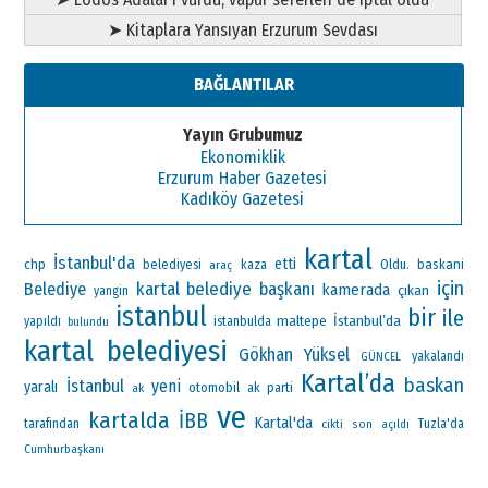
➤ Kitaplara Yansıyan Erzurum Sevdası
BAĞLANTILAR
Yayın Grubumuz
Ekonomiklik
Erzurum Haber Gazetesi
Kadıköy Gazetesi
kartal
İstanbul'da
etti
chp
Oldu.
baskani
belediyesi
araç
kaza
için
kartal belediye başkanı
Belediye
kamerada
çıkan
yangin
istanbul
bir
ile
maltepe
İstanbul’da
yapıldı
istanbulda
bulundu
kartal belediyesi
Gökhan Yüksel
yakalandı
GÜNCEL
Kartal’da
baskan
İstanbul
yeni
yaralı
otomobil
ak parti
ak
ve
kartalda
İBB
Kartal'da
tarafından
Tuzla'da
cikti
son
açıldı
Cumhurbaşkanı