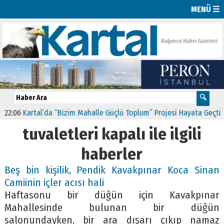
MENÜ ☰
2:06
Kartal’da “Bizim Mahalle Güçlü Toplum” Projesi Hayata Geçti
1
tuvaletleri kapalı ile ilgili
haberler
Beş bin kişilik, Pendik Kavakpınar Koca Sinan
Camiinin içler acısı hali
Haftasonu bir düğün için Kavakpınar
Mahallesinde bulunan bir düğün
salonundayken, bir ara dışarı çıkıp namaz