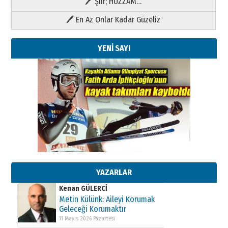
🖊 Şiir; HÜZZAM…
🖊 En Az Onlar Kadar Güzeliz
YENİ SAYI
Kenan GÜLERCİ
Metin Külünk: Aileyi Korumak
Geleceği Korumaktır
11 Mayıs 2026 Pazartesi
Kenan GÜLERCİ
Metin Külünk: Aileyi Korumak
Geleceği Korumaktır
YAZARLAR
11 Mayıs 2026 Pazartesi
Kenan GÜLERCİ
Metin Külünk: Aileyi Korumak
Geleceği Korumaktır
11 Mayıs 2026 Pazartesi