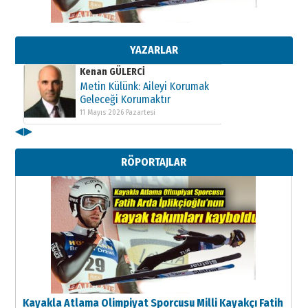
Kenan GÜLERCİ
Metin Külünk: Aileyi Korumak
Geleceği Korumaktır
11 Mayıs 2026 Pazartesi
YAZARLAR
Kenan GÜLERCİ
Metin Külünk: Aileyi Korumak
Geleceği Korumaktır
11 Mayıs 2026 Pazartesi
◀
▶
Kenan GÜLERCİ
Metin Külünk: Aileyi Korumak
RÖPORTAJLAR
Geleceği Korumaktır
11 Mayıs 2026 Pazartesi
Kayakla Atlama Olimpiyat Sporcusu Milli Kayakçı Fatih