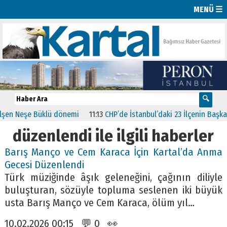
MENÜ ☰
e Büklü dönemi
11:13
CHP’de İstanbul’daki 23 İlçenin Başkanları Bell
düzenlendi ile ilgili haberler
Barış Manço ve Cem Karaca İçin Kartal’da Anma
Gecesi Düzenlendi
Türk müziğinde âşık geleneğini, çağının diliyle
buluşturan, sözüyle topluma seslenen iki büyük
usta Barış Manço ve Cem Karaca, ölüm yıl…
10.02.2026 00:15 💬 0 👀