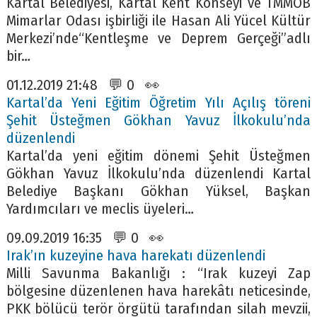
Kartal Belediyesi, Kartal Kent Konseyi ve TMMOB
Mimarlar Odası işbirliği ile Hasan Ali Yücel Kültür
Merkezi’nde“Kentleşme ve Deprem Gerçeği”adlı
bir…
01.12.2019 21:48 💬 0 👀
Kartal’da Yeni Eğitim Öğretim Yılı Açılış töreni
Şehit Üsteğmen Gökhan Yavuz İlkokulu’nda
düzenlendi
Kartal’da yeni eğitim dönemi Şehit Üsteğmen
Gökhan Yavuz İlkokulu’nda düzenlendi Kartal
Belediye Başkanı Gökhan Yüksel, Başkan
Yardımcıları ve meclis üyeleri…
09.09.2019 16:35 💬 0 👀
Irak’ın kuzeyine hava harekatı düzenlendi
Milli Savunma Bakanlığı : “Irak kuzeyi Zap
bölgesine düzenlenen hava harekâtı neticesinde,
PKK bölücü terör örgütü tarafından silah mevzii,