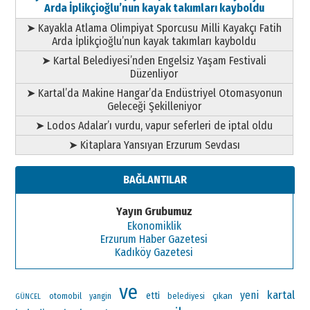
Arda İplikçioğlu’nun kayak takımları kayboldu
➤ Kayakla Atlama Olimpiyat Sporcusu Milli Kayakçı Fatih
Arda İplikçioğlu’nun kayak takımları kayboldu
➤ Kartal Belediyesi’nden Engelsiz Yaşam Festivali
Düzenliyor
➤ Kartal’da Makine Hangar’da Endüstriyel Otomasyonun
Geleceği Şekilleniyor
➤ Lodos Adalar’ı vurdu, vapur seferleri de iptal oldu
➤ Kitaplara Yansıyan Erzurum Sevdası
BAĞLANTILAR
Yayın Grubumuz
Ekonomiklik
Erzurum Haber Gazetesi
Kadıköy Gazetesi
ve
kartal
yeni
etti
çıkan
otomobil
yangin
belediyesi
GÜNCEL