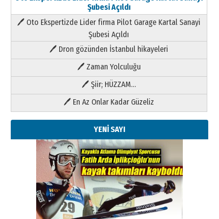
Şubesi Açıldı
🖊 Oto Ekspertizde Lider firma Pilot Garage Kartal Sanayi
Şubesi Açıldı
🖊 Dron gözünden İstanbul hikayeleri
🖊 Zaman Yolculuğu
🖊 Şiir; HÜZZAM…
🖊 En Az Onlar Kadar Güzeliz
YENİ SAYI
Kenan GÜLERCİ