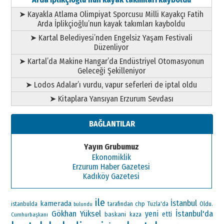
➤ Kayakla Atlama Olimpiyat Sporcusu Milli Kayakçı Fatih
Arda İplikçioğlu’nun kayak takımları kayboldu
➤ Kartal Belediyesi’nden Engelsiz Yaşam Festivali
Düzenliyor
➤ Kartal’da Makine Hangar’da Endüstriyel Otomasyonun
Geleceği Şekilleniyor
➤ Lodos Adalar’ı vurdu, vapur seferleri de iptal oldu
➤ Kitaplara Yansıyan Erzurum Sevdası
BAĞLANTILAR
Yayın Grubumuz
Ekonomiklik
Erzurum Haber Gazetesi
Kadıköy Gazetesi
ile
İstanbul
kamerada
chp
Oldu.
istanbulda
tarafından
Tuzla'da
bulundu
Gökhan Yüksel
İstanbul'da
yeni
etti
baskani
Cumhurbaşkanı
kaza