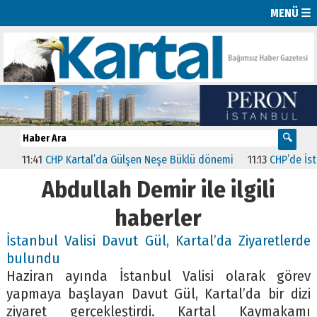
MENÜ ☰
11:41
CHP Kartal’da Gülşen Neşe Büklü dönemi
11:13
CHP’de İstanbul
Abdullah Demir ile ilgili
haberler
İstanbul Valisi Davut Gül, Kartal’da Ziyaretlerde
bulundu
Haziran ayında İstanbul Valisi olarak görev
yapmaya başlayan Davut Gül, Kartal’da bir dizi
ziyaret gerçekleştirdi. Kartal Kaymakamı