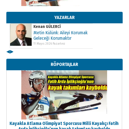
Metin Külünk: Aileyi Korumak
Geleceği Korumaktır
11 Mayıs 2026 Pazartesi
YAZARLAR
Kenan GÜLERCİ
Metin Külünk: Aileyi Korumak
Geleceği Korumaktır
11 Mayıs 2026 Pazartesi
◀
▶
Kenan GÜLERCİ
Metin Külünk: Aileyi Korumak
RÖPORTAJLAR
Geleceği Korumaktır
11 Mayıs 2026 Pazartesi
Kayakla Atlama Olimpiyat Sporcusu Milli Kayakçı Fatih
Arda İplikçioğlu’nun kayak takımları kayboldu