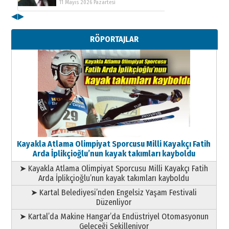
11 Mayıs 2026 Pazartesi
◀
▶
Kenan GÜLERCİ
Metin Külünk: Aileyi Korumak
RÖPORTAJLAR
Geleceği Korumaktır
11 Mayıs 2026 Pazartesi
Kayakla Atlama Olimpiyat Sporcusu Milli Kayakçı Fatih
Arda İplikçioğlu’nun kayak takımları kayboldu
➤ Kayakla Atlama Olimpiyat Sporcusu Milli Kayakçı Fatih
Arda İplikçioğlu’nun kayak takımları kayboldu
➤ Kartal Belediyesi’nden Engelsiz Yaşam Festivali
Düzenliyor
➤ Kartal’da Makine Hangar’da Endüstriyel Otomasyonun
Geleceği Şekilleniyor