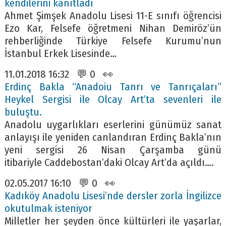
kendilerini kanıtladı
Ahmet Şimşek Anadolu Lisesi 11-E sınıfı öğrencisi
Ezo Kar, Felsefe öğretmeni Nihan Demiröz’ün
rehberliğinde Türkiye Felsefe Kurumu’nun
İstanbul Erkek Lisesinde…
11.01.2018 16:32 💬 0 👀
Erdinç Bakla “Anadoiu Tanrı ve Tanrıçaları”
Heykel Sergisi ile Olcay Art’ta sevenleri ile
buluştu.
Anadolu uygarlıkları eserlerini günümüz sanat
anlayışı ile yeniden canlandıran Erdinç Bakla’nın
yeni sergisi 26 Nisan Çarşamba günü
itibariyle Caddebostan’daki Olcay Art’da açıldı….
02.05.2017 16:10 💬 0 👀
Kadıköy Anadolu Lisesi’nde dersler zorla İngilizce
okutulmak isteniyor
Milletler her şeyden önce kültürleri ile yaşarlar,