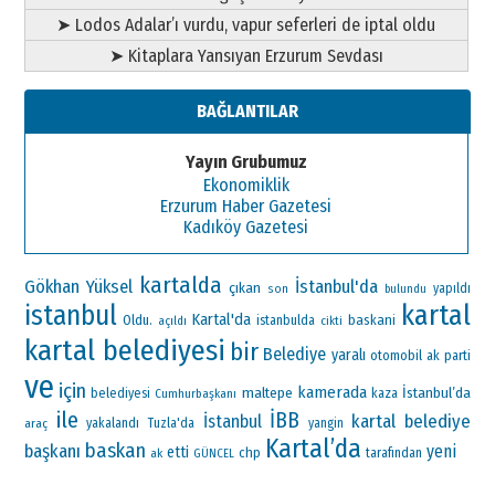
➤ Lodos Adalar’ı vurdu, vapur seferleri de iptal oldu
➤ Kitaplara Yansıyan Erzurum Sevdası
BAĞLANTILAR
Yayın Grubumuz
Ekonomiklik
Erzurum Haber Gazetesi
Kadıköy Gazetesi
kartalda
Gökhan Yüksel
İstanbul'da
çıkan
yapıldı
son
bulundu
kartal
istanbul
Kartal'da
Oldu.
baskani
istanbulda
açıldı
cikti
kartal belediyesi
bir
Belediye
yaralı
otomobil
ak parti
ve
için
kamerada
maltepe
İstanbul’da
belediyesi
Cumhurbaşkanı
kaza
ile
İBB
kartal belediye
İstanbul
araç
yakalandı
Tuzla'da
yangin
Kartal’da
baskan
başkanı
yeni
etti
chp
ak
tarafından
GÜNCEL