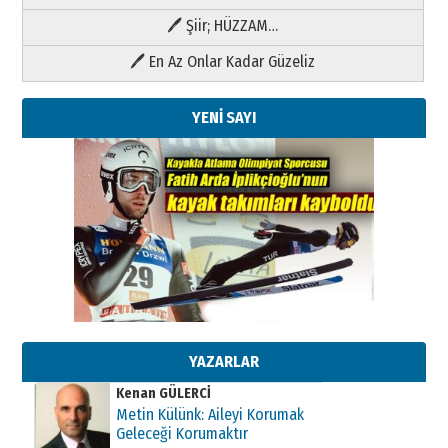
🖊 Şiir; HÜZZAM…
🖊 En Az Onlar Kadar Güzeliz
YENİ SAYI
Kenan GÜLERCİ
Metin Külünk: Aileyi Korumak
Geleceği Korumaktır
11 Mayıs 2026 Pazartesi
YAZARLAR
Kenan GÜLERCİ
Metin Külünk: Aileyi Korumak
Geleceği Korumaktır