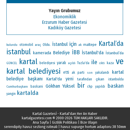
Yayın Grubumuz
Ekonomiklik
Erzurum Haber Gazetesi
Kadıköy Gazetesi
Kartal’da
için
İstanbul
maltepe
otomobil
Oldu.
araç
ak
bulundu
istanbul
İBB
İstanbul'da
Belediye
kamerada
İstanbul’da
ve
kartal
ile
yaralı
belediyesi
Tuzla'da
kaza
GÜNCEL
açıldı
cikti
kartal belediyesi
kartal
etti
ak parti
yakalandı
son
belediye başkanı
yeni
Kartal'da
çıkan
tarafından
istanbulda
bir
baskan
Gökhan Yüksel
baskani
chp
Cumhurbaşkanı
yapıldı
kartalda
yangin
Kartal Gazetesİ - Kartal'dan Her An Haber
kartalgazetesi.com
© 2000-2026 TÜM HAKLARI SAKLIDIR.
Ana Sayfa
|
Gizlilik Politikası
|
Bize Ulaşın
serendipity havuz sezlong isitmali
|
havuz supurge hortum adaptoru 38 50mm