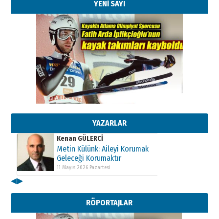
YENİ SAYI
Kenan GÜLERCİ
Metin Külünk: Aileyi Korumak
Geleceği Korumaktır
11 Mayıs 2026 Pazartesi
YAZARLAR
Kenan GÜLERCİ
Metin Külünk: Aileyi Korumak
Geleceği Korumaktır
11 Mayıs 2026 Pazartesi
◀
▶
Kenan GÜLERCİ
Metin Külünk: Aileyi Korumak
RÖPORTAJLAR
Geleceği Korumaktır
11 Mayıs 2026 Pazartesi