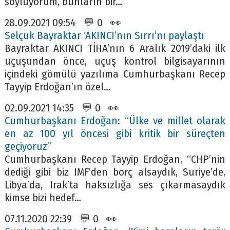
söylüyorum, bunların bir…
28.09.2021 09:54 💬 0 👀
Selçuk Bayraktar ‘AKINCI’nın Sırrı’nı paylaştı
Bayraktar AKINCI TİHA’nın 6 Aralık 2019’daki ilk
uçuşundan önce, uçuş kontrol bilgisayarının
içindeki gömülü yazılıma Cumhurbaşkanı Recep
Tayyip Erdoğan’ın özel…
02.09.2021 14:35 💬 0 👀
Cumhurbaşkanı Erdoğan: “Ülke ve millet olarak
en az 100 yıl öncesi gibi kritik bir süreçten
geçiyoruz”
Cumhurbaşkanı Recep Tayyip Erdoğan, “CHP’nin
dediği gibi biz IMF’den borç alsaydık, Suriye’de,
Libya’da, Irak’ta haksızlığa ses çıkarmasaydık
kimse bizi hedef…
07.11.2020 22:39 💬 0 👀